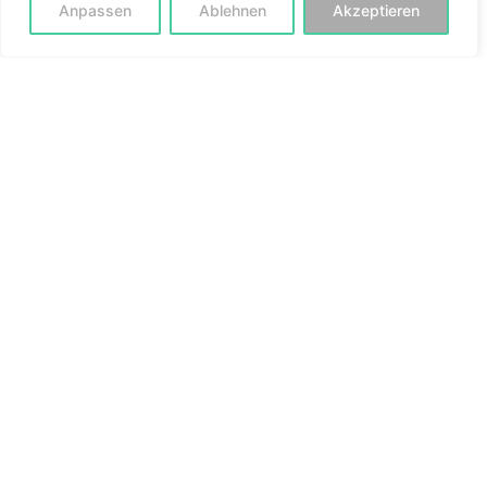
Anpassen
Ablehnen
Akzeptieren
Arbeit & Beruf
Rat & Praxis
Geld & Beruf
Klassiker & Kanon
Poesie & Drama
Sprache & Lernen
Geschichte & Mythos
Philosophie & Denken
Wissen & Wissenschaft
Technik & Zukunft
Gesundheit & Balance