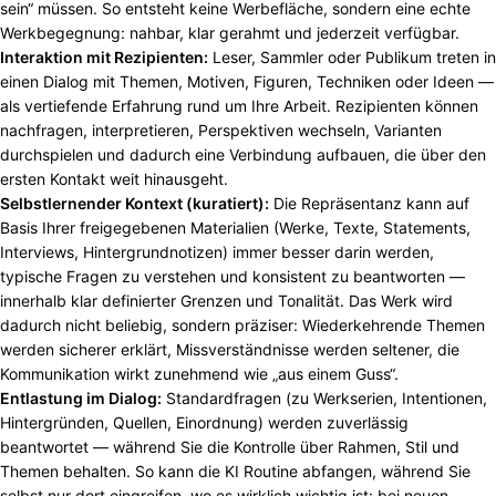
sein“ müssen. So entsteht keine Werbefläche, sondern eine echte
Werkbegegnung: nahbar, klar gerahmt und jederzeit verfügbar.
Interaktion mit Rezipienten:
Leser, Sammler oder Publikum treten in
einen Dialog mit Themen, Motiven, Figuren, Techniken oder Ideen —
als vertiefende Erfahrung rund um Ihre Arbeit. Rezipienten können
nachfragen, interpretieren, Perspektiven wechseln, Varianten
durchspielen und dadurch eine Verbindung aufbauen, die über den
ersten Kontakt weit hinausgeht.
Selbstlernender Kontext (kuratiert):
Die Repräsentanz kann auf
Basis Ihrer freigegebenen Materialien (Werke, Texte, Statements,
Interviews, Hintergrundnotizen) immer besser darin werden,
typische Fragen zu verstehen und konsistent zu beantworten —
innerhalb klar definierter Grenzen und Tonalität. Das Werk wird
dadurch nicht beliebig, sondern präziser: Wiederkehrende Themen
werden sicherer erklärt, Missverständnisse werden seltener, die
Kommunikation wirkt zunehmend wie „aus einem Guss“.
Entlastung im Dialog:
Standardfragen (zu Werkserien, Intentionen,
Hintergründen, Quellen, Einordnung) werden zuverlässig
beantwortet — während Sie die Kontrolle über Rahmen, Stil und
Themen behalten. So kann die KI Routine abfangen, während Sie
selbst nur dort eingreifen, wo es wirklich wichtig ist: bei neuen