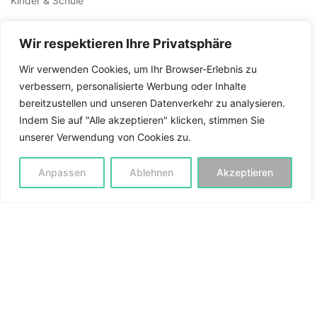
Kinder & Schule
Alltag & Familie
Wir respektieren Ihre Privatsphäre
Wissen & Staunen
Wir verwenden Cookies, um Ihr Browser-Erlebnis zu
verbessern, personalisierte Werbung oder Inhalte
Ideen & Zukunft
bereitzustellen und unseren Datenverkehr zu analysieren.
Indem Sie auf "Alle akzeptieren" klicken, stimmen Sie
Kunst & Kultur
unserer Verwendung von Cookies zu.
Sprache & Schreiben
Anpassen
Ablehnen
Akzeptieren
Rat & Tat
Gesundheit & Körper
Arbeit & Beruf
Rat & Praxis
Geld & Beruf