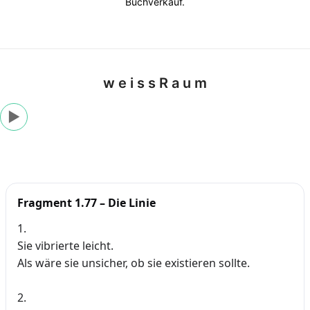
Buchverkauf.
w e i s s R a u m
▶