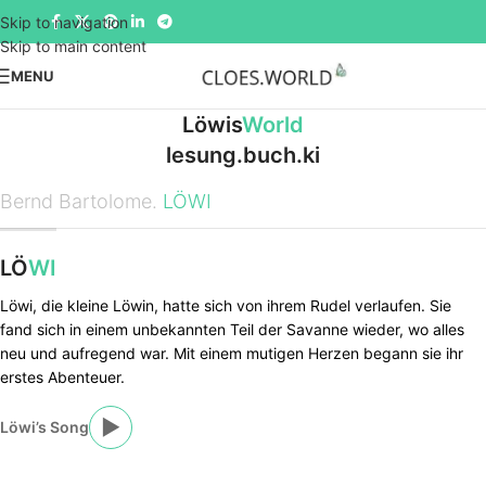
Skip to navigation
Skip to main content
MENU
Löwis
World
lesung.buch.ki
Bernd Bartolome.
LÖWI
LÖ
WI
Löwi, die kleine Löwin, hatte sich von ihrem Rudel verlaufen. Sie
fand sich in einem unbekannten Teil der Savanne wieder, wo alles
neu und aufregend war. Mit einem mutigen Herzen begann sie ihr
erstes Abenteuer.
▶
Löwi’s Song