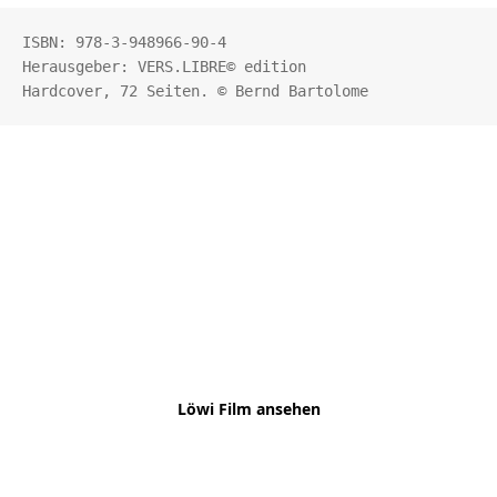
ISBN: 978-3-948966-90-4

Herausgeber: VERS.LIBRE© edition

Hardcover, 72 Seiten. © Bernd Bartolome
LÖWI - DIE KLEINE LÖWIN
Eine kleine Löwin und ihre großen Abenteuer
Löwi Film ansehen