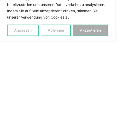
bereitzustellen und unseren Datenverkehr zu analysieren.
Sprache & Schreiben
Indem Sie auf "Alle akzeptieren" klicken, stimmen Sie
unserer Verwendung von Cookies zu.
Rat & Tat
Anpassen
Ablehnen
Akzeptieren
Gesundheit & Körper
Arbeit & Beruf
Rat & Praxis
Geld & Beruf
Klassiker & Kanon
Poesie & Drama
Sprache & Lernen
Geschichte & Mythos